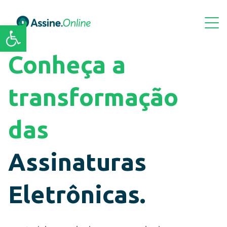
Artigos
Vídeos
Site
gratuitos
Barra de Ferramentas Aberta
Conheça a
transformação
das
Assinaturas
Eletrônicas.