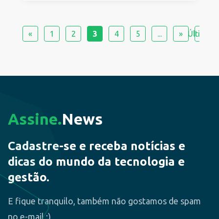
«
1
2
3
4
5
...
»
Última »
Assine.
News
Cadastre-se e receba notícias e
dicas do mundo da tecnologia e
gestão.
E fique tranquilo, também não gostamos de spam
no e-mail ;)